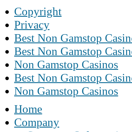
Copyright
Privacy
Best Non Gamstop Casin
Best Non Gamstop Casin
Non Gamstop Casinos
Best Non Gamstop Casi
Non Gamstop Casinos
Home
Company